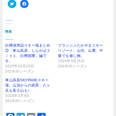
ク
F
リ
a
ッ
c
ク
e
し
b
て
o
T
o
w
k
i
で
t
共
関連
t
有
e
す
r
る
で
に
白樺湖周辺スキー場まとめ
ブランシュたかやまスキー
共
は
有
ク
②「車山高原、しらかば２
リゾート。山頂、山麓、中
(
リ
ｉｎ１、白樺国際」編で
新
ッ
腹でも催し物。
し
ク
す。
2020年3月25日
い
し
ウ
て
2020年10月22日
2019/20シーズン
ィ
く
2019/20シーズン
ン
だ
ド
さ
ウ
い
車山高原SKYPARKスキー
で
(
開
新
場。山頂からの絶景、八ヶ
き
し
ま
い
岳も富士山も♪
す
ウ
2020年3月9日
)
ィ
ン
2019/20シーズン
ド
ウ
で
開
き