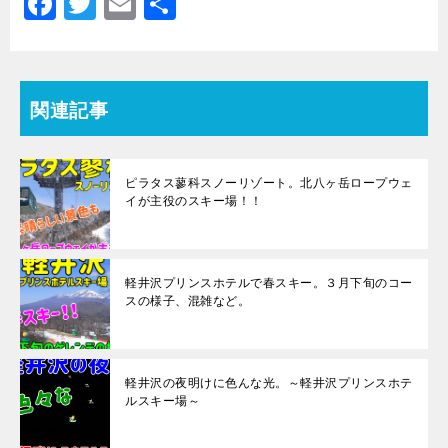
F
T
E
共
ま
す
a
wi
m
有
)
c
tt
ai
e
er
l
関連記事
b
o
ピラタス蓼科スノーリゾート。北八ヶ岳ロープウェ
o
イが主役のスキー場！！
k
軽井沢プリンスホテルで春スキー。３月下旬のコー
スの様子、混雑など。
軽井沢の夜明けに色んな光。～軽井沢プリンスホテ
ルスキー場～