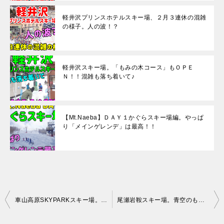
軽井沢プリンスホテルスキー場、２月３連休の混雑
の様子。人の波！？
軽井沢スキー場。「もみの木コース」もＯＰＥ
Ｎ！！混雑も落ち着いて♪
【Mt.Naeba】ＤＡＹ１かぐらスキー場編。やっぱ
り「メインゲレンデ」は最高！！
投
車山高原SKYPARKスキー場。山頂からの絶景、八ヶ岳も富士山も♪
尾瀬岩鞍スキー場。青空のもと滑走も････「ストップ雪」も。。。
稿