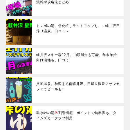
o
混雑や攻略法まとめ
k
トンボの湯。雪化粧しライトアップも。～軽井沢日
帰り温泉。口コミ～
軽井沢スキー場12月。山頂滑走も可能、年末年始
向け混雑も。口コミ
八風温泉。秋深まる南軽井沢、日帰り温泉アサマカ
フェでビールも♪
碓氷峠の湯
割引情報、ポイントで無料券も。タ
イムズカークラブ利用