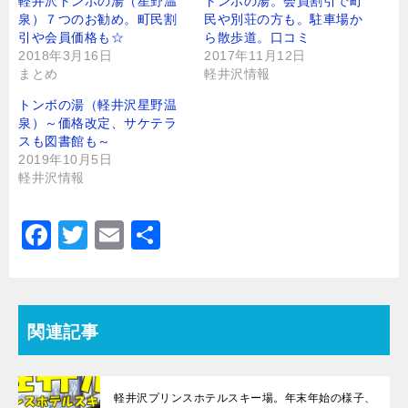
軽井沢トンボの湯（星野温
トンボの湯。会員割引で町
共
は
有
ク
泉）７つのお勧め。町民割
民や別荘の方も。駐車場か
(
リ
引や会員価格も☆
新
ッ
ら散歩道。口コミ
し
ク
2018年3月16日
2017年11月12日
い
し
ウ
て
まとめ
軽井沢情報
ィ
く
ン
だ
ド
さ
トンボの湯（軽井沢星野温
ウ
い
泉）～価格改定、サケテラ
で
(
開
新
スも図書館も～
き
し
ま
い
2019年10月5日
す
ウ
軽井沢情報
)
ィ
ン
ド
ウ
で
F
T
E
共
開
き
a
wi
m
有
ま
す
)
c
tt
ai
e
er
l
関連記事
b
o
軽井沢プリンスホテルスキー場。年末年始の様子、