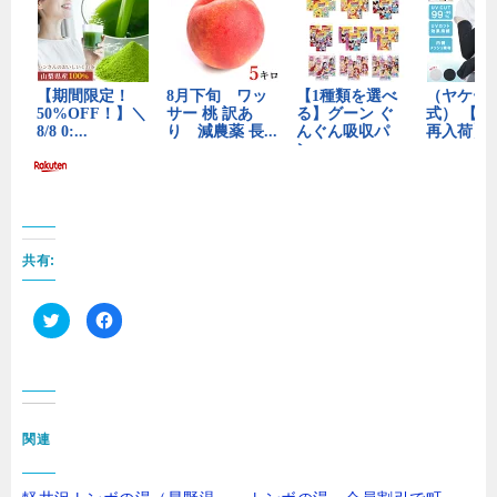
共有:
ク
F
リ
a
ッ
c
ク
e
し
b
て
o
T
o
w
k
i
で
t
共
関連
t
有
e
す
r
る
で
に