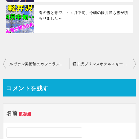
春の雪と青空。～４月中旬、今朝の軽井沢も雪が積
もりました～
投
ルヴァン美術館のカフェランチ。愛犬と。宿泊も～軽井沢美術館訪問～
軽井沢プリンスホテルスキー場。営業間近？造雪が始まり？ました？？
稿
コメントを残す
ナ
ビ
ゲ
名前
必須
ー
シ