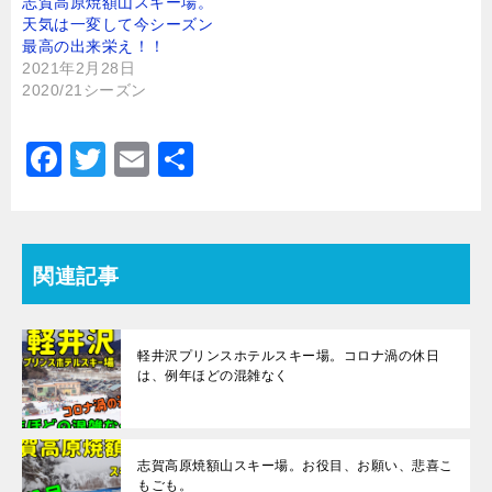
ド
さ
志賀高原焼額山スキー場。
ウ
い
天気は一変して今シーズン
で
(
開
新
最高の出来栄え！！
き
し
ま
い
2021年2月28日
す
ウ
2020/21シーズン
)
ィ
ン
ド
ウ
で
F
T
E
共
開
き
a
wi
m
有
ま
す
)
c
tt
ai
e
er
l
関連記事
b
o
軽井沢プリンスホテルスキー場。コロナ渦の休日
o
は、例年ほどの混雑なく
k
志賀高原焼額山スキー場。お役目、お願い、悲喜こ
もごも。