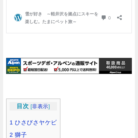
目次
[
非表示
]
1
ひさびさヤケビ
2
獅子