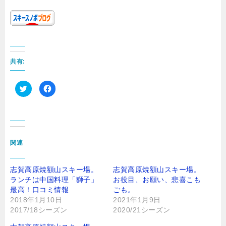
共有:
ク
F
リ
a
ッ
c
ク
e
し
b
て
o
T
o
w
k
i
で
t
共
関連
t
有
e
す
r
る
で
に
志賀高原焼額山スキー場。
志賀高原焼額山スキー場。
共
は
有
ク
ランチは中国料理「獅子」
お役目、お願い、悲喜こも
(
リ
最高！口コミ情報
新
ッ
ごも。
し
ク
2018年1月10日
2021年1月9日
い
し
ウ
て
2017/18シーズン
2020/21シーズン
ィ
く
ン
だ