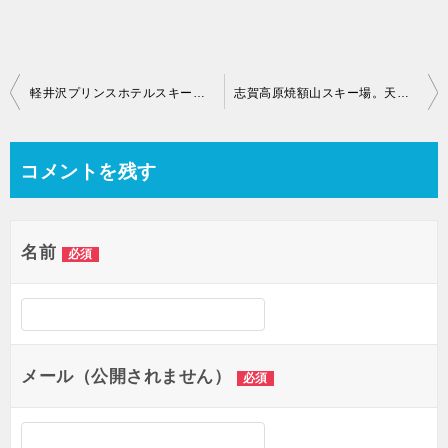
投
軽井沢プリンスホテルスキー場。冬のかまくらと春の気配。シーズンはまだまだ
志賀高原焼額山スキー場。天気は一変して今シーズン最高の出来栄え！！
稿
コメントを残す
ナ
ビ
ゲ
名前
必須
ー
シ
ョ
メール（公開されません）
必須
ン